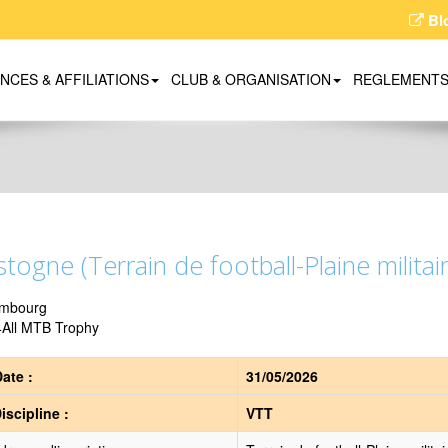
Bl
ENCES & AFFILIATIONS
CLUB & ORGANISATION
REGLEMENT
togne (Terrain de football-Plaine militai
mbourg
4All MTB Trophy
ate :
31/05/2026
iscipline :
VTT