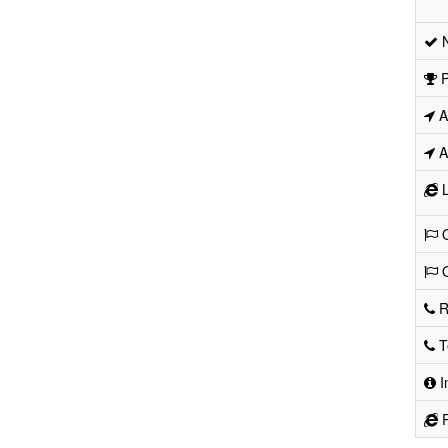
N
P
Ad
Ad
L
O
O
R
Te
I
R