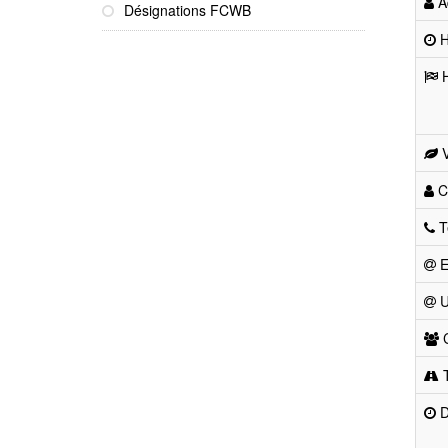
Ad
Désignations FCWB
He
H
V
Co
T
E
U
C
T
D