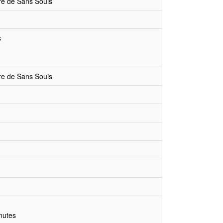
aire de Sans Souis
s
aire de Sans Souis
nutes