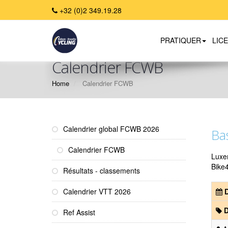
+32 (0)2 349.19.28
PRATIQUER
LIC
Calendrier FCWB
Home
Calendrier FCWB
Calendrier global FCWB 2026
Bas
Calendrier FCWB
Luxe
Bike
Résultats - classements
Calendrier VTT 2026
D
D
Ref Assist