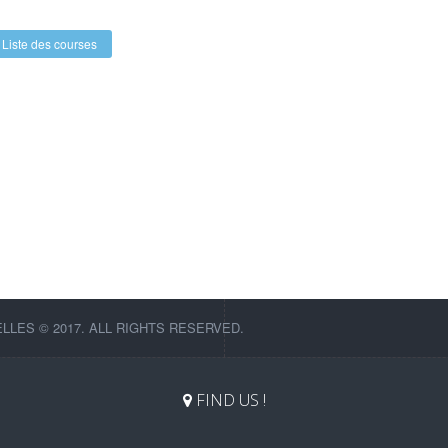
Liste des courses
LES © 2017. ALL RIGHTS RESERVED.
FIND US !