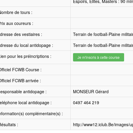
Espoirs, Elites, Masters : 90 mi
ombre de tours :
rix aux coureurs :
resse des vestiaires :
Terrain de football-Plaine milit
resse du local antidopage :
Terrain de football-Plaine milit
ien pour les préincriptions :
Je m'inscris à cette course
fficiel FCWB Course :
fficiel FCWB arrivée :
esponsable antidopage :
MONSEUR Gérard
léphone local antidopage :
0497 464 219
nformation(s) complémentaire(s) :
ésultats :
http://www12.iclub.Be/images/