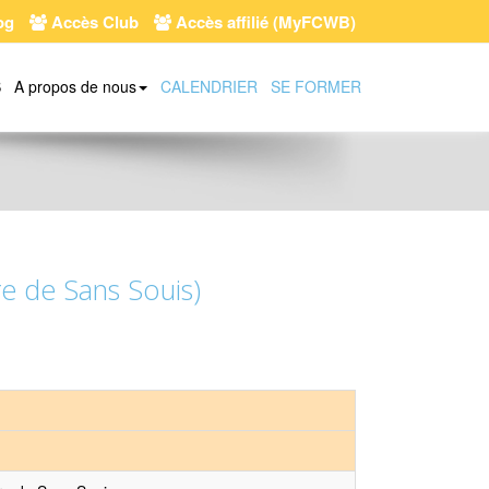
og
Accès Club
Accès affilié (MyFCWB)
S
A propos de nous
CALENDRIER
SE FORMER
re de Sans Souis)