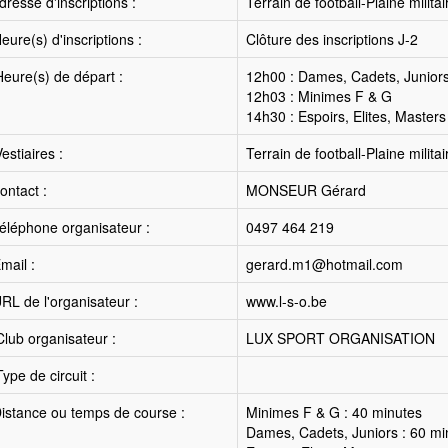
resse d'inscriptions :
Terrain de football-Plaine milit
ure(s) d'inscriptions :
Clôture des inscriptions J-2
eure(s) de départ :
12h00 : Dames, Cadets, Junior
12h03 : Minimes F & G
14h30 : Espoirs, Elites, Masters
estiaires :
Terrain de football-Plaine milit
ntact :
MONSEUR Gérard
éléphone organisateur :
0497 464 219
mail :
gerard.m1@hotmail.com
RL de l'organisateur :
www.l-s-o.be
lub organisateur :
LUX SPORT ORGANISATION
ype de circuit :
istance ou temps de course :
Minimes F & G : 40 minutes
Dames, Cadets, Juniors : 60 mi