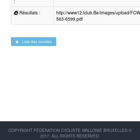
:
Résultats :
http://www12.iclub.Be/images/upload/FC
563-6599.pdf
Liste des courses
COPYRIGHT FÉDÉRATION CYCLISTE WALLONIE BRUXELLES ©
2017. ALL RIGHTS RESERVED.