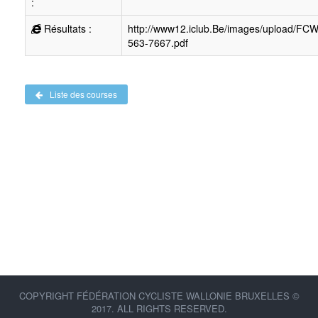
:
Résultats :
http://www12.iclub.Be/images/upload/FC
563-7667.pdf
Liste des courses
COPYRIGHT FÉDÉRATION CYCLISTE WALLONIE BRUXELLES ©
2017. ALL RIGHTS RESERVED.