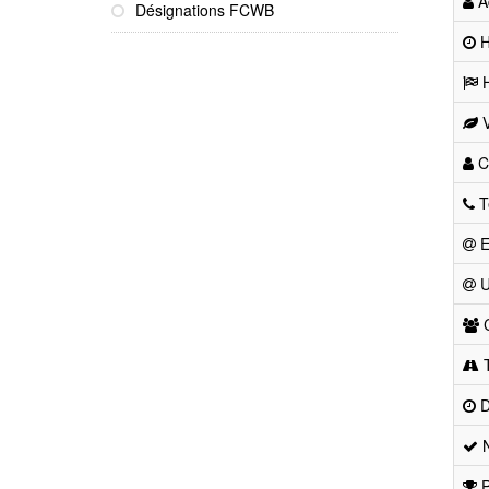
Ad
Désignations FCWB
He
H
V
Co
T
E
U
C
T
D
N
P