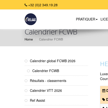
+32 (0)2 349.19.28
PRATIQUER
LIC
Calendrier FCWB
Home
Calendrier FCWB
Calendrier global FCWB 2026
HE
Calendrier FCWB
Luxe
Cour
Résultats - classements
Calendrier VTT 2026
D
D
Ref Assist