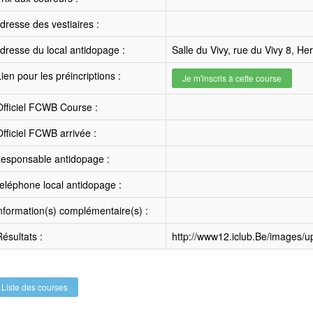
resse des vestiaires :
resse du local antidopage :
Salle du Vivy, rue du Vivy 8, H
ien pour les préincriptions :
Je m'inscris à cette course
fficiel FCWB Course :
fficiel FCWB arrivée :
esponsable antidopage :
léphone local antidopage :
nformation(s) complémentaire(s) :
ésultats :
http://www12.iclub.Be/images/
Liste des courses