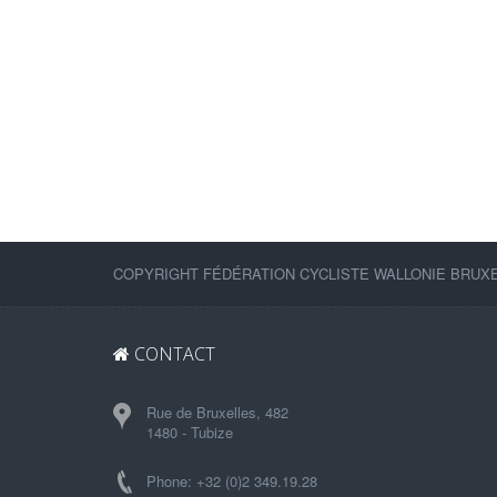
COPYRIGHT FÉDÉRATION CYCLISTE WALLONIE BRUXEL
CONTACT
Rue de Bruxelles, 482
1480 - Tubize
Phone: +32 (0)2 349.19.28