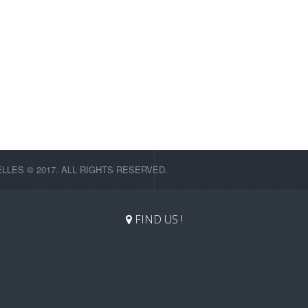
LES © 2017. ALL RIGHTS RESERVED.
FIND US !