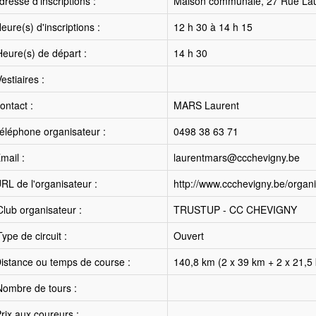
resse d'inscriptions :
Maison communale, 27 Rue La
ure(s) d'inscriptions :
12 h 30 à 14 h 15
eure(s) de départ :
14 h 30
estiaires :
ntact :
MARS Laurent
éléphone organisateur :
0498 38 63 71
mail :
laurentmars@ccchevigny.be
RL de l'organisateur :
http://www.ccchevigny.be/organi
lub organisateur :
TRUSTUP - CC CHEVIGNY
ype de circuit :
Ouvert
istance ou temps de course :
140,8 km (2 x 39 km + 2 x 21,5 
ombre de tours :
rix aux coureurs :