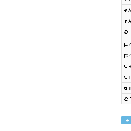
Ad
Ad
L
O
O
R
Te
I
R