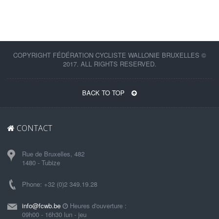
COPYRIGHT FÉDÉRATION CYCLISTE WALLONIE BRUXELLES ©
2017. ALL RIGHTS RESERVED.
BACK TO TOP
CONTACT
Rue de Bruxelles, 482
1480 - Tubize
Phone: +32 (0)2 349.19.28
info@fcwb.be
Heures d'ouverture :
09h00 - 16h30 lun - jeu