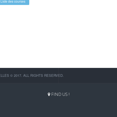
Liste des courses
LES © 2017. ALL RIGHTS RESERVED.
FIND US !