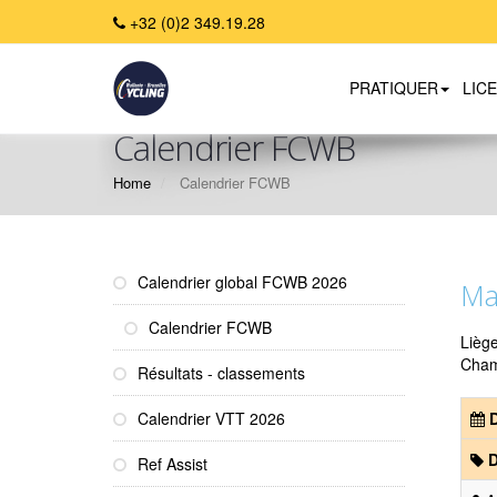
+32 (0)2 349.19.28
PRATIQUER
LIC
Calendrier FCWB
Home
Calendrier FCWB
Calendrier global FCWB 2026
Ma
Calendrier FCWB
Lièg
Cham
Résultats - classements
Calendrier VTT 2026
D
D
Ref Assist