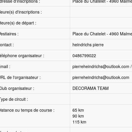
resse d'inscriptions :
Place du Chatelet - 4960 Malm
ure(s) d'inscriptions :
eure(s) de départ :
estiaires :
Place du Chatelet - 4960 Malm
ntact :
heindrichs pierre
éléphone organisateur :
0486799022
mail :
pierreheindrichs@outlook.com 
RL de l'organisateur :
pierreheindrichs@outlook.com
lub organisateur :
DECORAMA TEAM
ype de circuit :
istance ou temps de course :
65 km
90 km
115 km