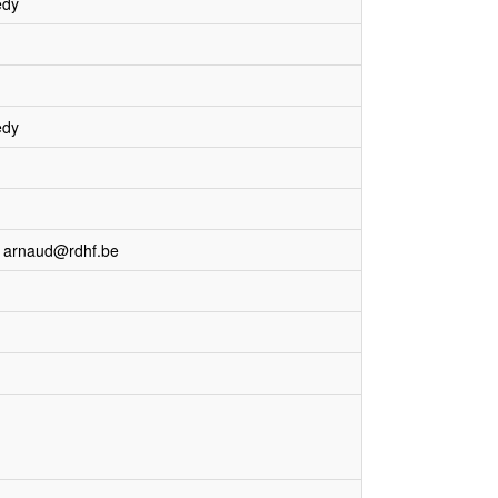
edy
edy
/ arnaud@rdhf.be