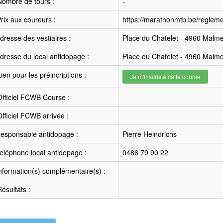
ombre de tours :
-
rix aux coureurs :
https://marathonmtb.be/regleme
resse des vestiaires :
Place du Chatelet - 4960 Malm
resse du local antidopage :
Place du Chatelet - 4960 Malm
ien pour les préincriptions :
Je m'inscris à cette course
fficiel FCWB Course :
fficiel FCWB arrivée :
esponsable antidopage :
Pierre Heindrichs
léphone local antidopage :
0486 79 90 22
nformation(s) complémentaire(s) :
ésultats :