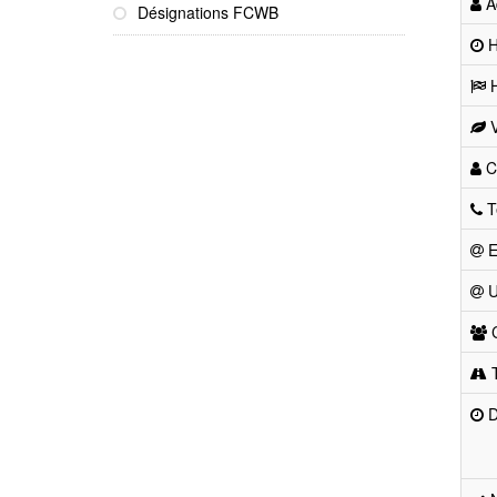
Ad
Désignations FCWB
He
H
V
Co
T
E
U
C
T
D