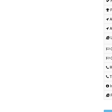
N
P
Ad
Ad
L
O
O
R
Te
I
R