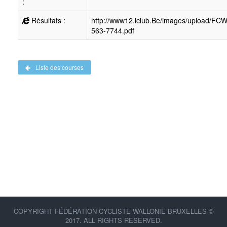
:
Résultats :
http://www12.iclub.Be/images/upload/FC
563-7744.pdf
Liste des courses
COPYRIGHT FÉDÉRATION CYCLISTE WALLONIE BRUXELLES ©
2017. ALL RIGHTS RESERVED.