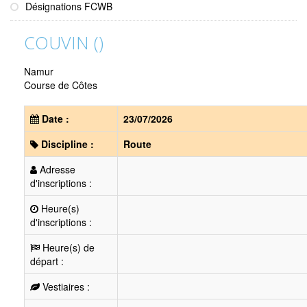
Désignations FCWB
COUVIN ()
Namur
Course de Côtes
Date :
23/07/2026
Discipline :
Route
Adresse
d'inscriptions :
Heure(s)
d'inscriptions :
Heure(s) de
départ :
Vestiaires :