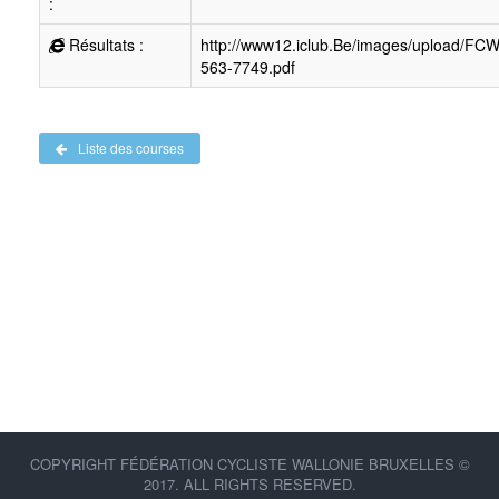
:
Résultats :
http://www12.iclub.Be/images/upload/FC
563-7749.pdf
Liste des courses
COPYRIGHT FÉDÉRATION CYCLISTE WALLONIE BRUXELLES ©
2017. ALL RIGHTS RESERVED.