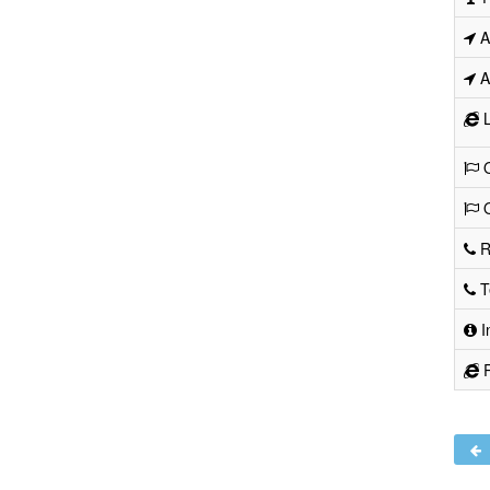
Ad
Ad
L
O
O
R
Te
I
R