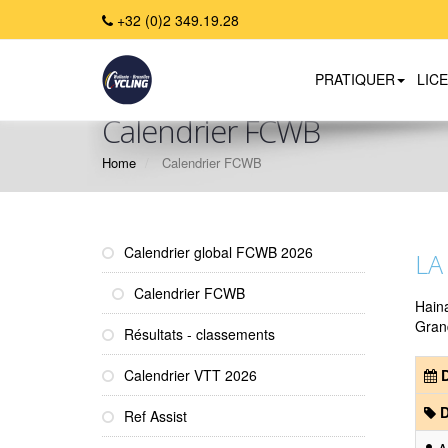
+32 (0)2 349.19.28
PRATIQUER
LIC
Calendrier FCWB
Home
Calendrier FCWB
Calendrier global FCWB 2026
LA
Calendrier FCWB
Hain
Grand
Résultats - classements
Calendrier VTT 2026
D
D
Ref Assist