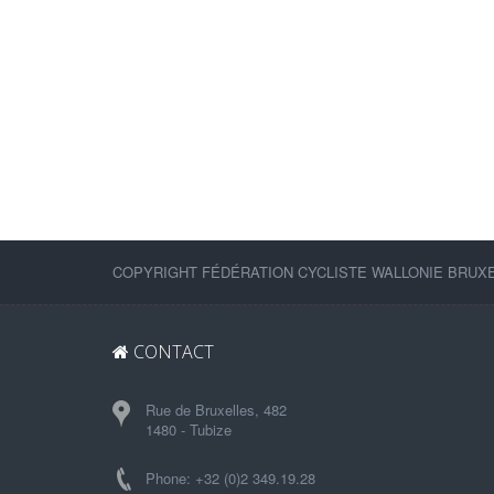
COPYRIGHT FÉDÉRATION CYCLISTE WALLONIE BRUXEL
CONTACT
Rue de Bruxelles, 482
1480 - Tubize
Phone: +32 (0)2 349.19.28