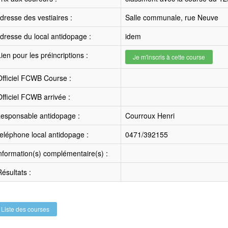
resse des vestiaires :
Salle communale, rue Neuve
resse du local antidopage :
idem
ien pour les préincriptions :
Je m'inscris à cette course
fficiel FCWB Course :
fficiel FCWB arrivée :
esponsable antidopage :
Courroux Henri
léphone local antidopage :
0471/392155
nformation(s) complémentaire(s) :
ésultats :
Liste des courses