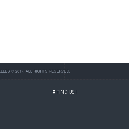
LES © 2017. ALL RIGHTS RESERVED.
FIND US !