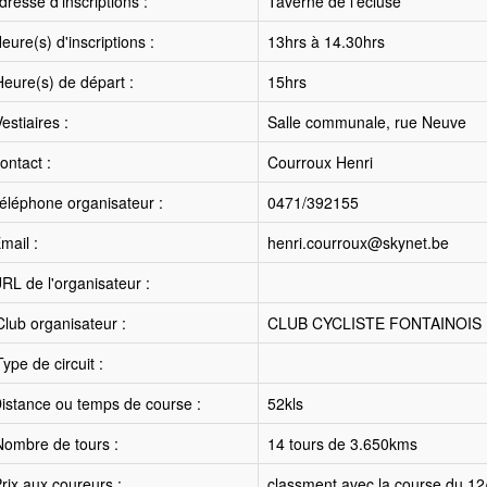
resse d'inscriptions :
Taverne de l'écluse
ure(s) d'inscriptions :
13hrs à 14.30hrs
eure(s) de départ :
15hrs
estiaires :
Salle communale, rue Neuve
ntact :
Courroux Henri
éléphone organisateur :
0471/392155
mail :
henri.courroux@skynet.be
RL de l'organisateur :
lub organisateur :
CLUB CYCLISTE FONTAINOIS
ype de circuit :
istance ou temps de course :
52kls
ombre de tours :
14 tours de 3.650kms
rix aux coureurs :
classment avec la course du 12