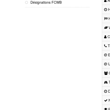
Ad
Désignations FCWB
He
H
V
Co
T
E
U
C
T
D
N
P