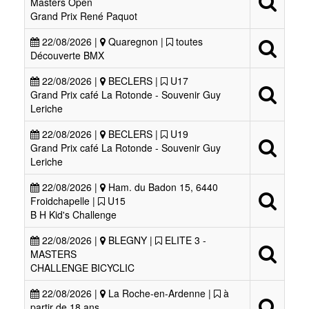
Masters Open
Grand Prix René Paquot
22/08/2026 |
Quaregnon |
toutes
Découverte BMX
22/08/2026 |
BECLERS |
U17
Grand Prix café La Rotonde - Souvenir Guy
Leriche
22/08/2026 |
BECLERS |
U19
Grand Prix café La Rotonde - Souvenir Guy
Leriche
22/08/2026 |
Ham. du Badon 15, 6440
Froidchapelle |
U15
B H Kid's Challenge
22/08/2026 |
BLEGNY |
ELITE 3 -
MASTERS
CHALLENGE BICYCLIC
22/08/2026 |
La Roche-en-Ardenne |
à
partir de 18 ans