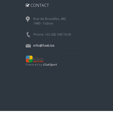
CONTACT
Rue de Bruxelles, 482
1480 - Tubize
Phone: +32 (0)2 349.19.28
info@fcwb.be
Powered by
iClubSport