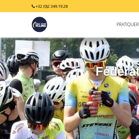
+32 (0)2 349.19.28
PRATIQUER
Fédérat