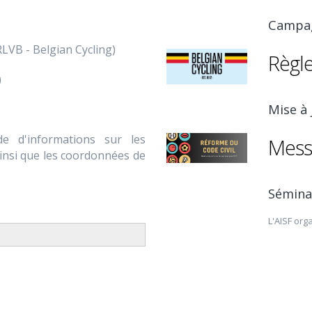
Campag
RLVB - Belgian Cycling)
Règl
)
Mise à
e d'informations sur les
Messa
ainsi que les coordonnées de
Séminai
L'AISF org