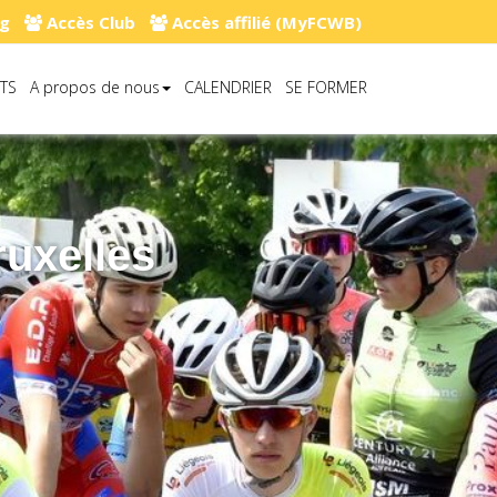
g
Accès Club
Accès affilié (MyFCWB)
TS
A propos de nous
CALENDRIER
SE FORMER
ruxelles