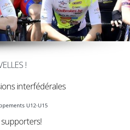
ELLES !
ions interfédérales
ppements U12-U15
 supporters!