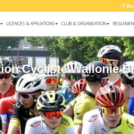
Blo
LICENCES & AFFILIATIONS
CLUB & ORGANISATION
REGLEMEN
ion Cycliste Wallonie B