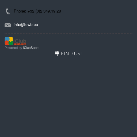
Phone: +32 (0)2 349.19.28
info@fcwb.be
Powered by
iClubSport
FIND US !